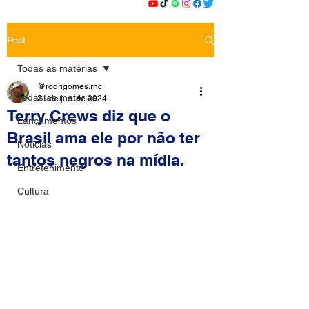
Post
Todas as matérias
@rodrigomes.rnc
Todas as matérias
21 de jun. de 2024
Terry Crews diz que o
Lançamentos
Brasil ama ele por não ter
Notícias
tantos negros na mídia.
Entretenimento
Cultura