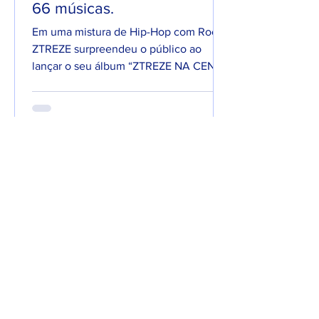
66 músicas.
Em uma mistura de Hip-Hop com Rock,
ZTREZE surpreendeu o público ao
lançar o seu álbum “ZTREZE NA CENA”
com 66 faixas. 😮🔥 O álbum é...
7 de jun. de 2025
Lançamentos