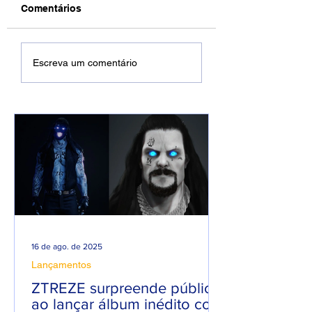
Comentários
DREWSP VOLTA À
Xamuel anuncia
Escreva um comentário
ATIVA COM
será pai e faz m
PROMESSA DE UM
em homenagem 
ANO PESADO NO
seu filho
RAP NACIONAL.
16 de ago. de 2025
Lançamentos
ZTREZE surpreende público
ao lançar álbum inédito com