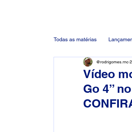
(83) 92000-1048
Todas as matérias
Lançamen
@rodrigomes.rnc
2
Vídeo mo
Go 4” n
CONFIR