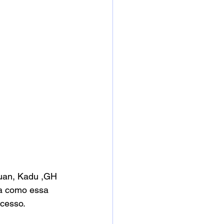
Juan, Kadu ,GH 
ha como essa 
ucesso.