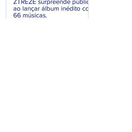
ZTREZE surpreende público
ao lançar álbum inédito com
66 músicas.
Em uma mistura de Hip-Hop com Rock,
ZTREZE surpreendeu o público ao
lançar o seu álbum “ZTREZE NA CENA”
com 66 faixas. 😮🔥 O álbum é...
7 de jun. de 2025