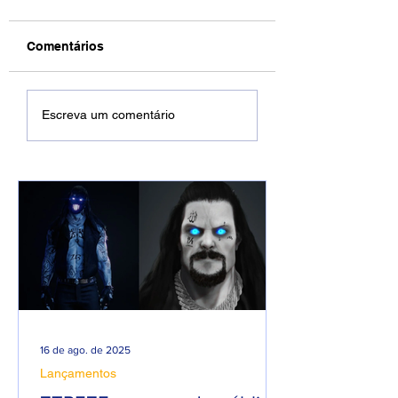
Comentários
Filipe Ret choca fãs
Quem é Rodrigo
Escreva um comentário
após mudar seu
Gomes? Conheç
visual e aparecer de
dono da Rap Na
barba.
Caixas:
16 de ago. de 2025
Lançamentos