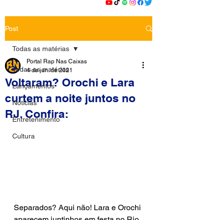
Post
Todas as matérias
Portal Rap Nas Caixas
Todas as matérias
4 de jun. de 2021
Voltaram? Orochi e Lara
Lançamentos
curtem a noite juntos no
Notícias
RJ. Confira:
Entretenimento
Cultura
Separados? Aqui não! Lara e Orochi 
aparecem juntinhos em festa no Rio 