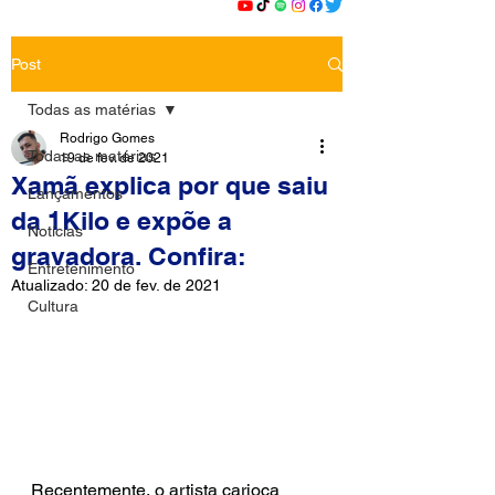
Post
Todas as matérias
Rodrigo Gomes
Todas as matérias
19 de fev. de 2021
Xamã explica por que saiu
Lançamentos
da 1Kilo e expõe a
Notícias
gravadora. Confira:
Entretenimento
Atualizado:
20 de fev. de 2021
Cultura
Recentemente, o artista carioca 