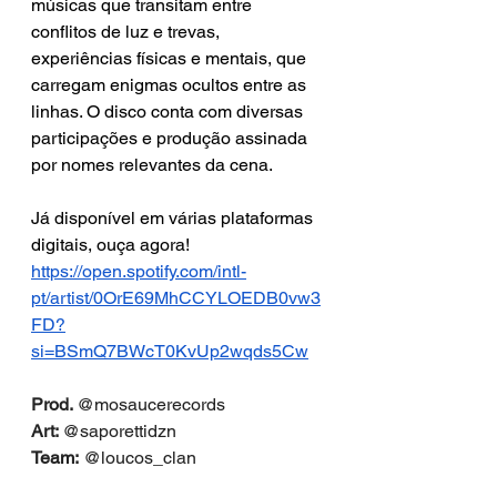
músicas que transitam entre 
conflitos de luz e trevas, 
experiências físicas e mentais, que 
carregam enigmas ocultos entre as 
linhas. O disco conta com diversas 
participações e produção assinada 
por nomes relevantes da cena.
Já disponível em várias plataformas 
digitais, ouça agora!
https://open.spotify.com/intl-
pt/artist/0OrE69MhCCYLOEDB0vw3
FD?
si=BSmQ7BWcT0KvUp2wqds5Cw
Prod. 
@mosaucerecords
Art: 
@saporettidzn
Team:
 @loucos_clan