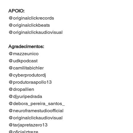
APOIO:
@originalclickrecords
@originalclickbeats
@originalclickaudiovisual
Agradecimentos:
@mazzeunico
@udkpodcast
@camilitabichler
@cyberprodutordj
@produtoraapollo13
@dropallien
@djyuripedrada
@debora_pereira_santos_
@neuroframestudioofficial
@originalclickaudiovisual
@tarjapretazero13
@oficialztreze