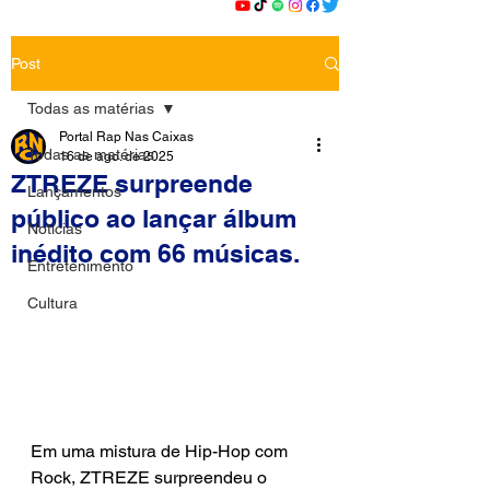
Post
Todas as matérias
Portal Rap Nas Caixas
Todas as matérias
16 de ago. de 2025
ZTREZE surpreende
Lançamentos
público ao lançar álbum
Notícias
inédito com 66 músicas.
Entretenimento
Cultura
Em uma mistura de Hip-Hop com 
Rock, ZTREZE surpreendeu o 