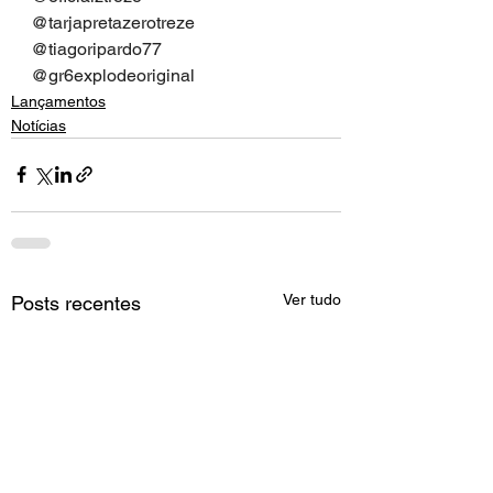
@tarjapretazerotreze
@tiagoripardo77
@gr6explodeoriginal
Lançamentos
Notícias
Ver tudo
Posts recentes